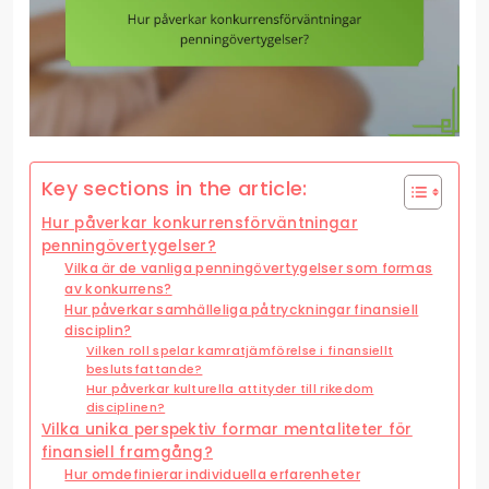
Key sections in the article:
Hur påverkar konkurrensförväntningar
penningövertygelser?
Vilka är de vanliga penningövertygelser som formas
av konkurrens?
Hur påverkar samhälleliga påtryckningar finansiell
disciplin?
Vilken roll spelar kamratjämförelse i finansiellt
beslutsfattande?
Hur påverkar kulturella attityder till rikedom
disciplinen?
Vilka unika perspektiv formar mentaliteter för
finansiell framgång?
Hur omdefinierar individuella erfarenheter