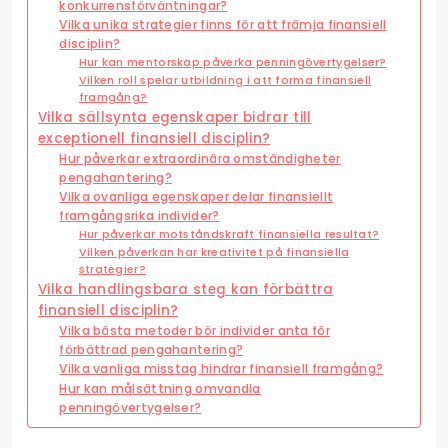
konkurrensförväntningar?
Vilka unika strategier finns för att främja finansiell
disciplin?
Hur kan mentorskap påverka penningövertygelser?
Vilken roll spelar utbildning i att forma finansiell
framgång?
Vilka sällsynta egenskaper bidrar till
exceptionell finansiell disciplin?
Hur påverkar extraordinära omständigheter
pengahantering?
Vilka ovanliga egenskaper delar finansiellt
framgångsrika individer?
Hur påverkar motståndskraft finansiella resultat?
Vilken påverkan har kreativitet på finansiella
strategier?
Vilka handlingsbara steg kan förbättra
finansiell disciplin?
Vilka bästa metoder bör individer anta för
förbättrad pengahantering?
Vilka vanliga misstag hindrar finansiell framgång?
Hur kan målsättning omvandla
penningövertygelser?