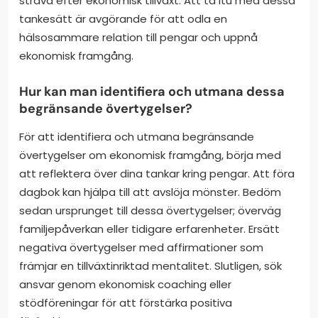
sträva efter ekonomisk tillväxt. Att ta itu med dessa
tankesätt är avgörande för att odla en
hälsosammare relation till pengar och uppnå
ekonomisk framgång.
Hur kan man identifiera och utmana dessa
begränsande övertygelser?
För att identifiera och utmana begränsande
övertygelser om ekonomisk framgång, börja med
att reflektera över dina tankar kring pengar. Att föra
dagbok kan hjälpa till att avslöja mönster. Bedöm
sedan ursprunget till dessa övertygelser; överväg
familjepåverkan eller tidigare erfarenheter. Ersätt
negativa övertygelser med affirmationer som
främjar en tillväxtinriktad mentalitet. Slutligen, sök
ansvar genom ekonomisk coaching eller
stödföreningar för att förstärka positiva