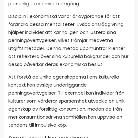
personlig ekonomisk framgång.
Disciplin i ekonomiska vanor är avgörande för att
förändra dessa mentaliteter. Livsbalansrådgivning
hjälper individer att känna igen och justera sina
penningövertygelser, vilket främjar medvetna
utgiftsmetoder. Denna metod uppmuntrar klienter
att reflektera över sina kulturella bakgrunder och hur
dessa påverkar deras ekonomiska beslut.
Att förstå de unika egenskaperna i ens kulturella
kontext kan avslöja underliggande
penningövertygelser. Till exempel kan individer från
kulturer som värderar sparsamhet utveckla en unik
egenskap av försiktig konsumtion, medan de från
mer konsumtionsdrivna samhällen kan uppvisa en
tendens till impulsiva köp.
Som ett resultat kan förändring av