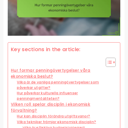
Key sections in the article:
Hur formar penningövertygelser våra
ekonomiska beslut?
Vilka är de vanliga penningövertygelser som
påverkar utgifter?
Hur påverkar kulturella influenser
penningmentaliteten?
Vilken roll spelar disciplin i ekonomisk
förvaltning?
Hur kan disciplin förändra utgiftsvanor?
Vilka tekniker främjar ekonomisk disciplin?
Vilka är effektiva budgetstrategier?