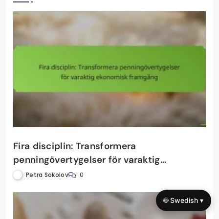
Fira disciplin: Transformera
penningövertygelser för varaktig
ekonomisk framgång
Petra Sokolov
0
🌐 Swedish ▾