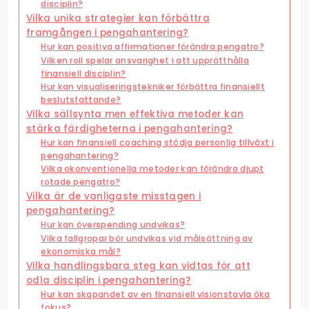
disciplin?
Vilka unika strategier kan förbättra
framgången i pengahantering?
Hur kan positiva affirmationer förändra pengatro?
Vilken roll spelar ansvarighet i att upprätthålla
finansiell disciplin?
Hur kan visualiseringstekniker förbättra finansiellt
beslutsfattande?
Vilka sällsynta men effektiva metoder kan
stärka färdigheterna i pengahantering?
Hur kan finansiell coaching stödja personlig tillväxt i
pengahantering?
Vilka okonventionella metoder kan förändra djupt
rotade pengatro?
Vilka är de vanligaste misstagen i
pengahantering?
Hur kan överspending undvikas?
Vilka fallgropar bör undvikas vid målsättning av
ekonomiska mål?
Vilka handlingsbara steg kan vidtas för att
odla disciplin i pengahantering?
Hur kan skapandet av en finansiell visionstavla öka
fokus?