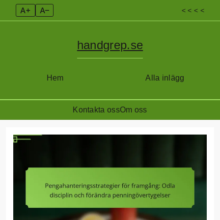
A+
A–
< < < <
handgrep.se
Hem
Alla inlägg
Kontakta oss
Om oss
Skip
to
content