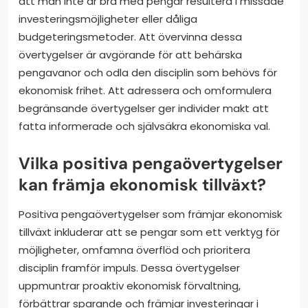
att man inte är bra med pengar resultera i missade
investeringsmöjligheter eller dåliga
budgeteringsmetoder. Att övervinna dessa
övertygelser är avgörande för att behärska
pengavanor och odla den disciplin som behövs för
ekonomisk frihet. Att adressera och omformulera
begränsande övertygelser ger individer makt att
fatta informerade och självsäkra ekonomiska val.
Vilka positiva pengaövertygelser
kan främja ekonomisk tillväxt?
Positiva pengaövertygelser som främjar ekonomisk
tillväxt inkluderar att se pengar som ett verktyg för
möjligheter, omfamna överflöd och prioritera
disciplin framför impuls. Dessa övertygelser
uppmuntrar proaktiv ekonomisk förvaltning,
förbättrar sparande och främjar investeringar i