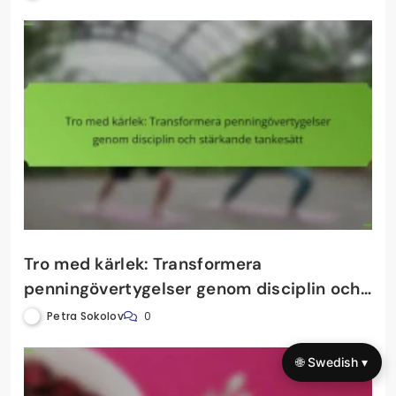
Tro med kärlek: Transformera
penningövertygelser genom disciplin och
stärkande tankesätt
Petra Sokolov
0
🌐 Swedish ▾