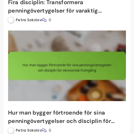
Fira disciplin: Transformera
penningövertygelser för varaktig
ekonomisk framgång
Petra Sokolov
0
Hur man bygger förtroende för sina
penningövertygelser och disciplin för
ekonomisk framgång
Petra Sokolov
0