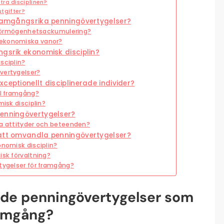
ra disciplinen?
utgifter?
 framgångsrika penningövertygelser?
ll förmögenhetsackumulering?
 ekonomiska vanor?
ngsrik ekonomisk disciplin?
sciplin?
vertygelser?
ceptionellt disciplinerade individer?
ll framgång?
misk disciplin?
penningövertygelser?
ka attityder och beteenden?
 att omvandla penningövertygelser?
onomisk disciplin?
isk förvaltning?
rtygelser för framgång?
nde penningövertygelser som
ramgång?