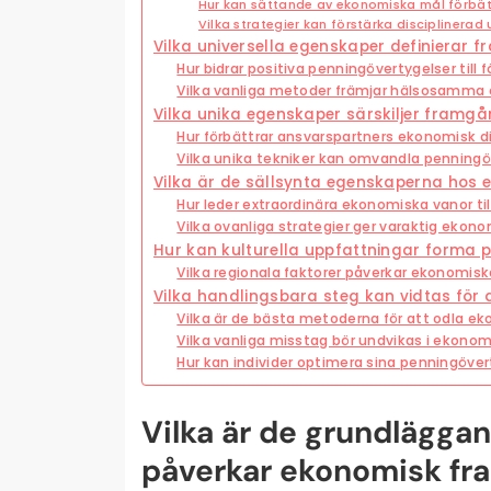
Hur kan sättande av ekonomiska mål förbätt
Vilka strategier kan förstärka disciplinerad 
Vilka universella egenskaper definierar
Hur bidrar positiva penningövertygelser ti
Vilka vanliga metoder främjar hälsosamma
Vilka unika egenskaper särskiljer framgå
Hur förbättrar ansvarspartners ekonomisk di
Vilka unika tekniker kan omvandla penningö
Vilka är de sällsynta egenskaperna hos ex
Hur leder extraordinära ekonomiska vanor ti
Vilka ovanliga strategier ger varaktig ekono
Hur kan kulturella uppfattningar forma 
Vilka regionala faktorer påverkar ekonomis
Vilka handlingsbara steg kan vidtas för
Vilka är de bästa metoderna för att odla ek
Vilka vanliga misstag bör undvikas i ekonom
Hur kan individer optimera sina penningöve
Vilka är de grundlägga
påverkar ekonomisk f