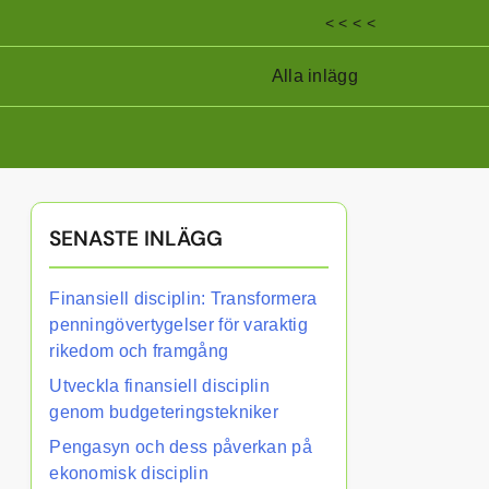
< < < <
Alla inlägg
SENASTE INLÄGG
Finansiell disciplin: Transformera
penningövertygelser för varaktig
rikedom och framgång
Utveckla finansiell disciplin
genom budgeteringstekniker
Pengasyn och dess påverkan på
ekonomisk disciplin