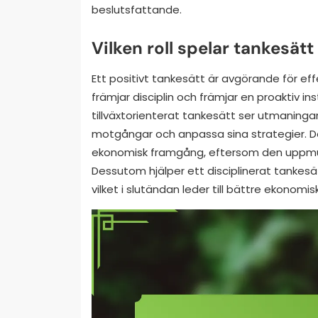
beslutsfattande.
Vilken roll spelar tankesät
Ett positivt tankesätt är avgörande för ef
främjar disciplin och främjar en proaktiv in
tillväxtorienterat tankesätt ser utmaningar
motgångar och anpassa sina strategier. D
ekonomisk framgång, eftersom den uppmuntr
Dessutom hjälper ett disciplinerat tankesät
vilket i slutändan leder till bättre ekonomis