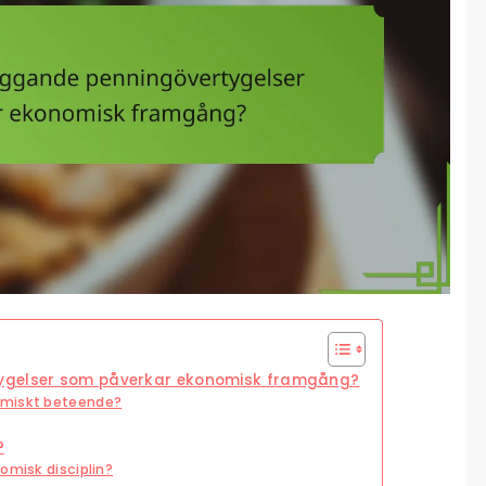
tygelser som påverkar ekonomisk framgång?
omiskt beteende?
?
omisk disciplin?