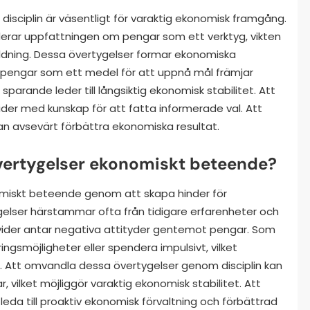
sciplin är väsentligt för varaktig ekonomisk framgång.
erar uppfattningen om pengar som ett verktyg, vikten
ldning. Dessa övertygelser formar ekonomiska
e pengar som ett medel för att uppnå mål främjar
 sparande leder till långsiktig ekonomisk stabilitet. Att
ider med kunskap för att fatta informerade val. Att
n avsevärt förbättra ekonomiska resultat.
vertygelser ekonomiskt beteende?
miskt beteende genom att skapa hinder för
lser härstammar ofta från tidigare erfarenheter och
 individer antar negativa attityder gentemot pengar. Som
ingsmöjligheter eller spendera impulsivt, vilket
 Att omvandla dessa övertygelser genom disciplin kan
 vilket möjliggör varaktig ekonomisk stabilitet. Att
leda till proaktiv ekonomisk förvaltning och förbättrad