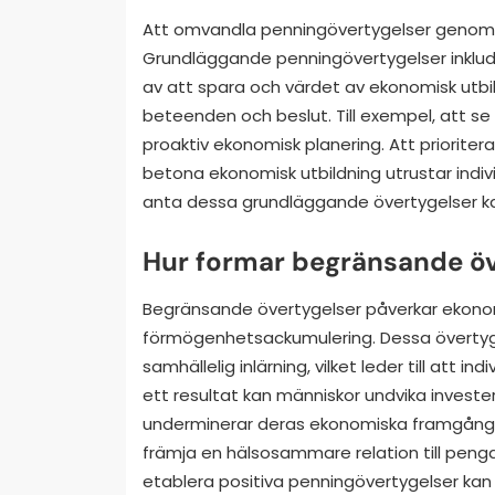
Att omvandla penningövertygelser genom di
Grundläggande penningövertygelser inklud
av att spara och värdet av ekonomisk utbi
beteenden och beslut. Till exempel, att s
proaktiv ekonomisk planering. Att prioritera
betona ekonomisk utbildning utrustar indiv
anta dessa grundläggande övertygelser ka
Hur formar begränsande ö
Begränsande övertygelser påverkar ekono
förmögenhetsackumulering. Dessa övertyge
samhällelig inlärning, vilket leder till att
ett resultat kan människor undvika invester
underminerar deras ekonomiska framgång.
främja en hälsosammare relation till pengar,
etablera positiva penningövertygelser kan 